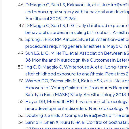
DiMaggio C, Sun LS, Kakavouli A, et al. A retrospect
and hernia repair surgery with behavioral and devel
Anesthesiol 2009; 21:286.
DiMaggio C, Sun LS, Li G. Early childhood exposure 
behavioral disorders in a sibling birth cohort. Anesth 
Sprung J, Flick RP, Katusic SK, et al. Attention-defic
procedures requiring general anesthesia. Mayo Clin 
Sun LS, Li G, Miller TL, et al. Association Between
36 Months and Neurocognitive Outcomes in Later 
Ing C, DiMaggio C, Whitehouse A, et al. Long-term 
after childhood exposure to anesthesia. Pediatrics 
Warner DO, Zaccariello MJ, Katusic SK, et al. Neur
Exposure of Young Children to Procedures Requiri
Safety in Kids (MASK) Study. Anesthesiology 2018; 
Heyer DB, Meredith RM. Environmental toxicology: 
neurodevelopmental disorders. Neurotoxicology 20
Dobbing J, Sands J. Comparative aspects of the bra
Sanno H, Shen X, Kuru N, et al. Control of postnata