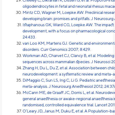
Creeley C, Dikranian K, Dissen G, et al. Propofol-i
oligodendrocytes in fetal and neonatal rhesus macaqu
Mintz CD, Wagner M, Loepke AW. Preclinical researc
developing brain: promises and pitfalls. J Neurosurg
Istaphanous GK, Ward CG, Loepke AW. The impact o
development, with a focus on pharmacological conce
24:433.
van Loo KM, Martens GJ. Genetic and environmenta
disorders. Curr Genomics 2007; 8:429.
Workman AD, Charvet CJ, Clancy B, et al. Modelin
sequences across mammalian species. J Neurosci 20
Zhang H, Du L, Du Z, et al. Association between chi
neurodevelopment: a systematic review and meta-ana
DiMaggio C, Sun LS, Ing C, Li G. Pediatric anesthe
meta-analysis. J Neurosurg Anesthesiol 2012; 24:37
McCann ME, de Graaff JC, Dorris L, et al. Neurodev
general anaesthesia or awake-regional anaesthesia in
randomised, controlled equivalence trial. Lancet 20
O’Leary JD, Janus M, Duku E, et al. A Population-b