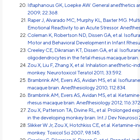
Istaphanous GK, Loepke AW. General anesthetics an
2009; 22:368.
Raper J, Alvarado MC, Murphy KL, Baxter MG. Multi
Emotional Reactivity to an Acute Stressor. Anesthes
Coleman K, Robertson ND, Dissen GA, et al. Isofl
Motor and Behavioral Development in Infant Rhesu
Creeley CE, Dikranian KT, Dissen GA, et al. Isoflur
oligodendrocytes in the fetal rhesus macaque brain
Zou X, Liu F, Zhang X, et al. Inhalation anesthetic-
monkey. Neurotoxicol Teratol 2011; 33:592.
Brambrink AM, Evers AS, Avidan MS, et al. Isoflura
macaque brain. Anesthesiology 2010; 112:834.
Brambrink AM, Evers AS, Avidan MS, et al. Ketamine
rhesus macaque brain. Anesthesiology 2012; 116:372
Zou X, Patterson TA, Divine RL, et al. Prolonged e
in the developing monkey brain. Int J Dev Neurosci
Slikker W Jr, Zou X, Hotchkiss CE, et al. Ketamine-in
monkey. Toxicol Sci 2007; 98:145.