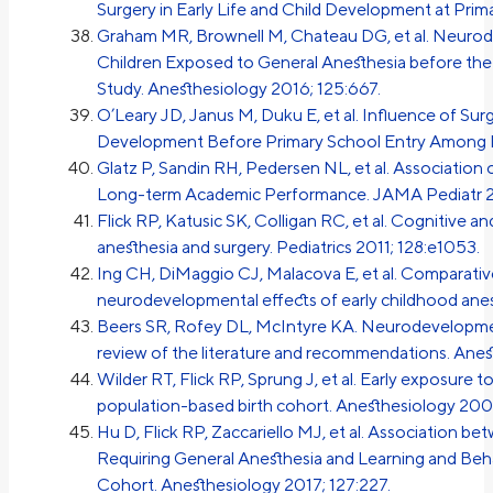
Surgery in Early Life and Child Development at Prim
Graham MR, Brownell M, Chateau DG, et al. Neurod
Children Exposed to General Anesthesia before th
Study. Anesthesiology 2016; 125:667.
O’Leary JD, Janus M, Duku E, et al. Influence of Su
Development Before Primary School Entry Among Ma
Glatz P, Sandin RH, Pedersen NL, et al. Associatio
Long-term Academic Performance. JAMA Pediatr 2
Flick RP, Katusic SK, Colligan RC, et al. Cognitive 
anesthesia and surgery. Pediatrics 2011; 128:e1053.
Ing CH, DiMaggio CJ, Malacova E, et al. Comparati
neurodevelopmental effects of early childhood anes
Beers SR, Rofey DL, McIntyre KA. Neurodevelopment
review of the literature and recommendations. Anest
Wilder RT, Flick RP, Sprung J, et al. Early exposure to
population-based birth cohort. Anesthesiology 200
Hu D, Flick RP, Zaccariello MJ, et al. Association 
Requiring General Anesthesia and Learning and Beh
Cohort. Anesthesiology 2017; 127:227.