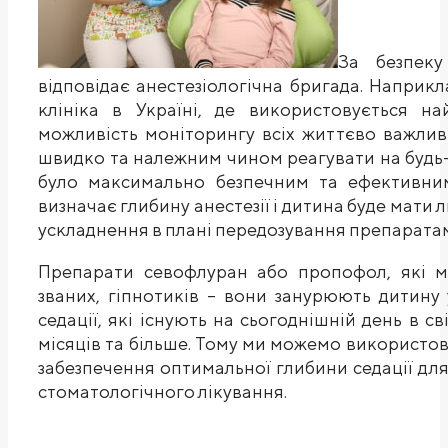
За безпеку
відповідає анестезіологічна бригада. Наприкл
клініка в Україні, де використовується на
можливість моніторингу всіх життєво важлив
швидко та належним чином реагувати на будь-я
було максимально безпечним та ефективним
визначає глибину анестезії і дитина буде мат
ускладнення в плані передозування препарата
Препарати севофлуран або пропофол, які ми
званих, гіпнотиків – вони занурюють дитину
седації, які існують на сьогоднішній день в сві
місяців та більше. Тому ми можемо використов
забезпечення оптимальної глибини седації дл
стоматологічного лікування.