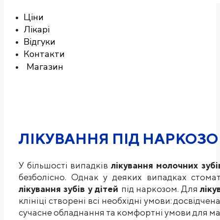
Ціни
Лікарі
Відгуки
Контакти
Магазин
ЛІКУВАННЯ ПІД НАРКОЗ
У більшості випадків
лікування молочних зубі
безболісно. Однак у деяких випадках стом
лікування зубів у дітей
під наркозом. Для
ліку
клініці створені всі необхідні умови: досвідчен
сучасне обладнання та комфортні умови для мале