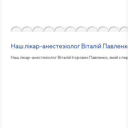
Наш лікар-анестезіолог Віталій Павле
Наш лікар-анестезіолог Віталій Ігорович Павленко, який з пе