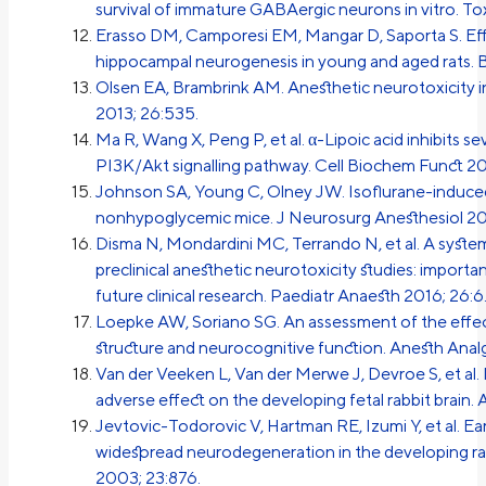
survival of immature GABAergic neurons in vitro. To
Erasso DM, Camporesi EM, Mangar D, Saporta S. Effe
hippocampal neurogenesis in young and aged rats. B
Olsen EA, Brambrink AM. Anesthetic neurotoxicity i
2013; 26:535.
Ma R, Wang X, Peng P, et al. α-Lipoic acid inhibits
PI3K/Akt signalling pathway. Cell Biochem Funct 20
Johnson SA, Young C, Olney JW. Isoflurane-induced
nonhypoglycemic mice. J Neurosurg Anesthesiol 20
Disma N, Mondardini MC, Terrando N, et al. A syste
preclinical anesthetic neurotoxicity studies: importa
future clinical research. Paediatr Anaesth 2016; 26:6
Loepke AW, Soriano SG. An assessment of the effect
structure and neurocognitive function. Anesth Anal
Van der Veeken L, Van der Merwe J, Devroe S, et al.
adverse effect on the developing fetal rabbit brain.
Jevtovic-Todorovic V, Hartman RE, Izumi Y, et al. 
widespread neurodegeneration in the developing rat b
2003; 23:876.