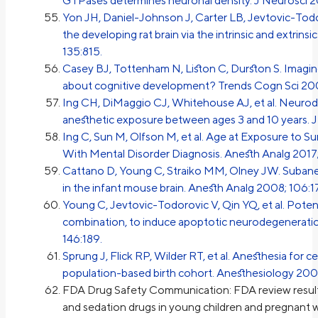
GTPases determines neuronal density. J Neurosci 2
Yon JH, Daniel-Johnson J, Carter LB, Jevtovic-Todor
the developing rat brain via the intrinsic and extri
135:815.
Casey BJ, Tottenham N, Liston C, Durston S. Imagin
about cognitive development? Trends Cogn Sci 200
Ing CH, DiMaggio CJ, Whitehouse AJ, et al. Neurod
anesthetic exposure between ages 3 and 10 years. J
Ing C, Sun M, Olfson M, et al. Age at Exposure to S
With Mental Disorder Diagnosis. Anesth Analg 2017;
Cattano D, Young C, Straiko MM, Olney JW. Subane
in the infant mouse brain. Anesth Analg 2008; 106:1
Young C, Jevtovic-Todorovic V, Qin YQ, et al. Potent
combination, to induce apoptotic neurodegeneration
146:189.
Sprung J, Flick RP, Wilder RT, et al. Anesthesia for ces
population-based birth cohort. Anesthesiology 2009
FDA Drug Safety Communication: FDA review results
and sedation drugs in young children and pregnant