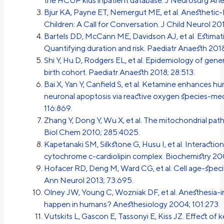
the HCUP kids inpatient database. J Neurosurg Anes
Bjur KA, Payne ET, Nemergut ME, et al. Anesthetic
Children: A Call for Conversation. J Child Neurol 20
Bartels DD, McCann ME, Davidson AJ, et al. Estimati
Quantifying duration and risk. Paediatr Anaesth 201
Shi Y, Hu D, Rodgers EL, et al. Epidemiology of gener
birth cohort. Paediatr Anaesth 2018; 28:513.
Bai X, Yan Y, Canfield S, et al. Ketamine enhances hu
neuronal apoptosis via reactive oxygen species-me
116:869.
Zhang Y, Dong Y, Wu X, et al. The mitochondrial pat
Biol Chem 2010; 285:4025.
Kapetanaki SM, Silkstone G, Husu I, et al. Interact
cytochrome c-cardiolipin complex. Biochemistry 200
Hofacer RD, Deng M, Ward CG, et al. Cell age-specifi
Ann Neurol 2013; 73:695.
Olney JW, Young C, Wozniak DF, et al. Anesthesia-
happen in humans? Anesthesiology 2004; 101:273.
Vutskits L, Gascon E, Tassonyi E, Kiss JZ. Effect o