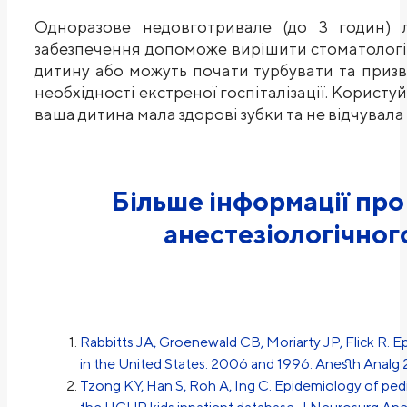
Одноразове недовготривале (до 3 годин) л
забезпечення допоможе вирішити стоматологіч
дитину або можуть почати турбувати та призв
необхідності екстреної госпіталізації. Користу
ваша дитина мала здорові зубки та не відчувала 
Більше інформації про
анестезіологічног
Rabbitts JA, Groenewald CB, Moriarty JP, Flick R. E
in the United States: 2006 and 1996. Anesth Analg 2
Tzong KY, Han S, Roh A, Ing C. Epidemiology of pedia