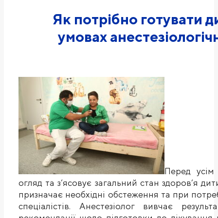
Як потрібно готувати д
умовах анестезіологіч
Перед усім 
огляд та з’ясовує загальний стан здоров’я дит
призначає необхідні обстеження та при потре
спеціалістів. Анестезіолог вивчає резуль
рекомендації щодо підготовки до лікування в