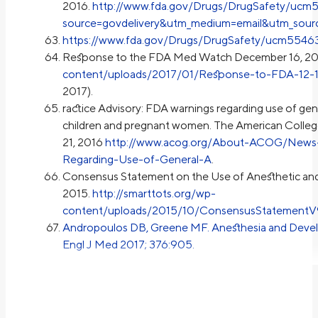
2016.
http://www.fda.gov/Drugs/DrugSafety/ucm
source=govdelivery&utm_medium=email&utm_sourc
https://www.fda.gov/Drugs/DrugSafety/ucm5546
Response to the FDA Med Watch December 16, 20
content/uploads/2017/01/Response-to-FDA-12-1
2017).
ractice Advisory: FDA warnings regarding use of gen
children and pregnant women. The American Colleg
21, 2016
http://www.acog.org/About-ACOG/News-
Regarding-Use-of-General-A
.
Consensus Statement on the Use of Anesthetic and 
2015.
http://smarttots.org/wp-
content/uploads/2015/10/ConsensusStatementV9
Andropoulos DB, Greene MF. Anesthesia and Develo
Engl J Med 2017; 376:905.