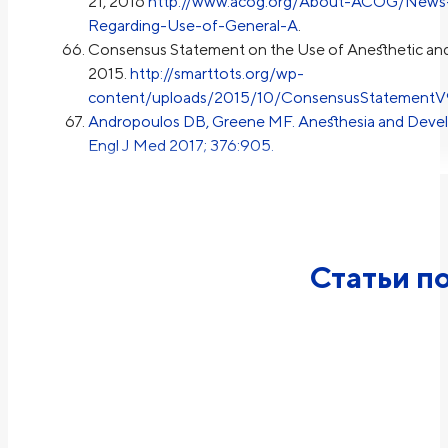
21, 2016
http://www.acog.org/About-ACOG/News-
Regarding-Use-of-General-A
.
Consensus Statement on the Use of Anesthetic and 
2015.
http://smarttots.org/wp-
content/uploads/2015/10/ConsensusStatementV9
Andropoulos DB, Greene MF. Anesthesia and Develo
Engl J Med 2017; 376:905.
Статьи по