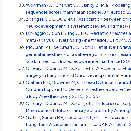
Workman AD, Charvet CJ, Clancy B, et al. Modelin
sequences across mammalian species. J Neurosci 20
Zhang H, Du L, Du Z, et al. Association between chi
neurodevelopment: a systematic review and meta-ana
DiMaggio C, Sun LS, Ing C, Li G. Pediatric anesthe
meta-analysis. J Neurosurg Anesthesiol 2012; 24:37
McCann ME, de Graaff JC, Dorris L, et al. Neurodev
general anaesthesia or awake-regional anaesthesia in
randomised, controlled equivalence trial. Lancet 20
O’Leary JD, Janus M, Duku E, et al. A Population-b
Surgery in Early Life and Child Development at Prim
Graham MR, Brownell M, Chateau DG, et al. Neurod
Children Exposed to General Anesthesia before th
Study. Anesthesiology 2016; 125:667.
O’Leary JD, Janus M, Duku E, et al. Influence of Su
Development Before Primary School Entry Among Ma
Glatz P, Sandin RH, Pedersen NL, et al. Associatio
Long-term Academic Performance. JAMA Pediatr 2