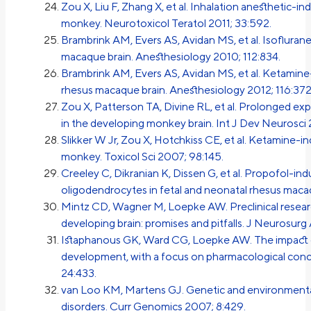
Zou X, Liu F, Zhang X, et al. Inhalation anesthetic-
monkey. Neurotoxicol Teratol 2011; 33:592.
Brambrink AM, Evers AS, Avidan MS, et al. Isoflura
macaque brain. Anesthesiology 2010; 112:834.
Brambrink AM, Evers AS, Avidan MS, et al. Ketamine
rhesus macaque brain. Anesthesiology 2012; 116:372
Zou X, Patterson TA, Divine RL, et al. Prolonged e
in the developing monkey brain. Int J Dev Neurosci
Slikker W Jr, Zou X, Hotchkiss CE, et al. Ketamine-in
monkey. Toxicol Sci 2007; 98:145.
Creeley C, Dikranian K, Dissen G, et al. Propofol-i
oligodendrocytes in fetal and neonatal rhesus macaqu
Mintz CD, Wagner M, Loepke AW. Preclinical researc
developing brain: promises and pitfalls. J Neurosurg
Istaphanous GK, Ward CG, Loepke AW. The impact o
development, with a focus on pharmacological conce
24:433.
van Loo KM, Martens GJ. Genetic and environmenta
disorders. Curr Genomics 2007; 8:429.