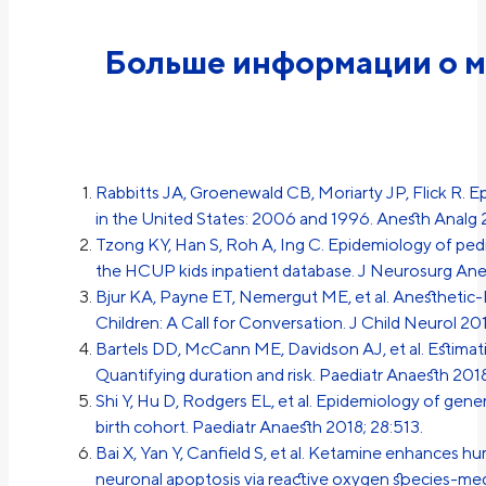
Больше информации о м
Rabbitts JA, Groenewald CB, Moriarty JP, Flick R. E
in the United States: 2006 and 1996. Anesth Analg 2
Tzong KY, Han S, Roh A, Ing C. Epidemiology of pedia
the HCUP kids inpatient database. J Neurosurg Anes
Bjur KA, Payne ET, Nemergut ME, et al. Anesthetic
Children: A Call for Conversation. J Child Neurol 20
Bartels DD, McCann ME, Davidson AJ, et al. Estimati
Quantifying duration and risk. Paediatr Anaesth 201
Shi Y, Hu D, Rodgers EL, et al. Epidemiology of gener
birth cohort. Paediatr Anaesth 2018; 28:513.
Bai X, Yan Y, Canfield S, et al. Ketamine enhances hu
neuronal apoptosis via reactive oxygen species-me