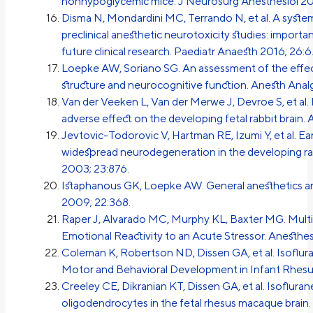
nonhypoglycemic mice. J Neurosurg Anesthesiol 20
Disma N, Mondardini MC, Terrando N, et al. A syste
preclinical anesthetic neurotoxicity studies: importa
future clinical research. Paediatr Anaesth 2016; 26:6
Loepke AW, Soriano SG. An assessment of the effect
structure and neurocognitive function. Anesth Anal
Van der Veeken L, Van der Merwe J, Devroe S, et al.
adverse effect on the developing fetal rabbit brain.
Jevtovic-Todorovic V, Hartman RE, Izumi Y, et al. 
widespread neurodegeneration in the developing rat b
2003; 23:876.
Istaphanous GK, Loepke AW. General anesthetics an
2009; 22:368.
Raper J, Alvarado MC, Murphy KL, Baxter MG. Multi
Emotional Reactivity to an Acute Stressor. Anesthes
Coleman K, Robertson ND, Dissen GA, et al. Isofl
Motor and Behavioral Development in Infant Rhesu
Creeley CE, Dikranian KT, Dissen GA, et al. Isoflur
oligodendrocytes in the fetal rhesus macaque brain