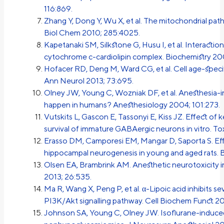
116:869.
Zhang Y, Dong Y, Wu X, et al. The mitochondrial pat
Biol Chem 2010; 285:4025.
Kapetanaki SM, Silkstone G, Husu I, et al. Interact
cytochrome c-cardiolipin complex. Biochemistry 200
Hofacer RD, Deng M, Ward CG, et al. Cell age-specifi
Ann Neurol 2013; 73:695.
Olney JW, Young C, Wozniak DF, et al. Anesthesia-
happen in humans? Anesthesiology 2004; 101:273.
Vutskits L, Gascon E, Tassonyi E, Kiss JZ. Effect o
survival of immature GABAergic neurons in vitro. To
Erasso DM, Camporesi EM, Mangar D, Saporta S. Effe
hippocampal neurogenesis in young and aged rats. B
Olsen EA, Brambrink AM. Anesthetic neurotoxicity i
2013; 26:535.
Ma R, Wang X, Peng P, et al. α-Lipoic acid inhibits
PI3K/Akt signalling pathway. Cell Biochem Funct 20
Johnson SA, Young C, Olney JW. Isoflurane-induced