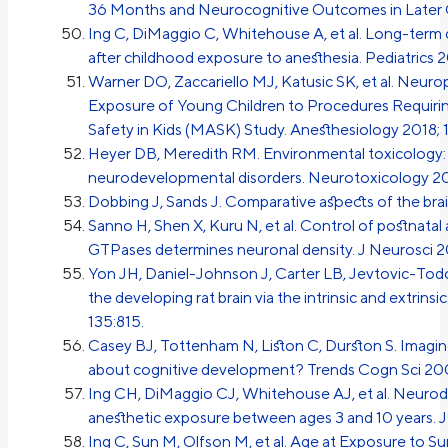
36 Months and Neurocognitive Outcomes in Later 
Ing C, DiMaggio C, Whitehouse A, et al. Long-term 
after childhood exposure to anesthesia. Pediatrics 
Warner DO, Zaccariello MJ, Katusic SK, et al. Neur
Exposure of Young Children to Procedures Requiri
Safety in Kids (MASK) Study. Anesthesiology 2018; 
Heyer DB, Meredith RM. Environmental toxicology: 
neurodevelopmental disorders. Neurotoxicology 20
Dobbing J, Sands J. Comparative aspects of the bra
Sanno H, Shen X, Kuru N, et al. Control of postnata
GTPases determines neuronal density. J Neurosci 2
Yon JH, Daniel-Johnson J, Carter LB, Jevtovic-Todor
the developing rat brain via the intrinsic and extri
135:815.
Casey BJ, Tottenham N, Liston C, Durston S. Imagin
about cognitive development? Trends Cogn Sci 200
Ing CH, DiMaggio CJ, Whitehouse AJ, et al. Neurod
anesthetic exposure between ages 3 and 10 years. J
Ing C, Sun M, Olfson M, et al. Age at Exposure to S