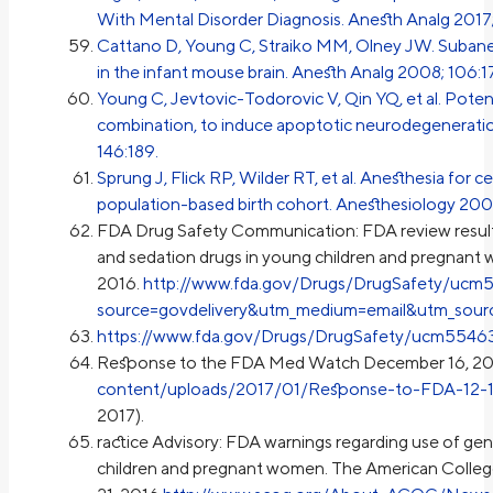
With Mental Disorder Diagnosis. Anesth Analg 2017;
Cattano D, Young C, Straiko MM, Olney JW. Subane
in the infant mouse brain. Anesth Analg 2008; 106:1
Young C, Jevtovic-Todorovic V, Qin YQ, et al. Potent
combination, to induce apoptotic neurodegeneration
146:189.
Sprung J, Flick RP, Wilder RT, et al. Anesthesia for ces
population-based birth cohort. Anesthesiology 2009
FDA Drug Safety Communication: FDA review results
and sedation drugs in young children and pregnant
2016.
http://www.fda.gov/Drugs/DrugSafety/ucm
source=govdelivery&utm_medium=email&utm_sourc
https://www.fda.gov/Drugs/DrugSafety/ucm5546
Response to the FDA Med Watch December 16, 20
content/uploads/2017/01/Response-to-FDA-12-1
2017).
ractice Advisory: FDA warnings regarding use of gen
children and pregnant women. The American Colleg