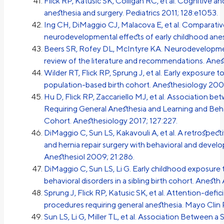
Flick RP, Katusic SK, Colligan RC, et al. Cognitive 
anesthesia and surgery. Pediatrics 2011; 128:e1053.
Ing CH, DiMaggio CJ, Malacova E, et al. Comparati
neurodevelopmental effects of early childhood anes
Beers SR, Rofey DL, McIntyre KA. Neurodevelopment
review of the literature and recommendations. Anest
Wilder RT, Flick RP, Sprung J, et al. Early exposure to
population-based birth cohort. Anesthesiology 200
Hu D, Flick RP, Zaccariello MJ, et al. Association 
Requiring General Anesthesia and Learning and Beh
Cohort. Anesthesiology 2017; 127:227.
DiMaggio C, Sun LS, Kakavouli A, et al. A retrospect
and hernia repair surgery with behavioral and devel
Anesthesiol 2009; 21:286.
DiMaggio C, Sun LS, Li G. Early childhood exposure 
behavioral disorders in a sibling birth cohort. Anesth 
Sprung J, Flick RP, Katusic SK, et al. Attention-defic
procedures requiring general anesthesia. Mayo Clin 
Sun LS, Li G, Miller TL, et al. Association Between