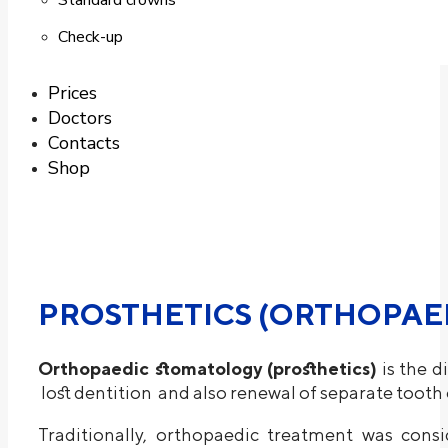
Standard crowns
Check-up
Prices
Doctors
Contacts
Shop
PROSTHETICS (ORTHOPAE
Orthopaedic stomatology (prosthetics)
is the d
lost dentition and also renewal of separate tooth 
Traditionally, orthopaedic treatment was consid