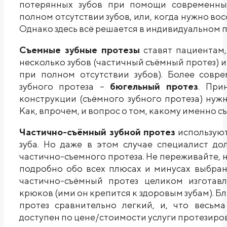
потерянных зубов при помощи современных
полном отсутствии зубов, или, когда нужно во
Однако здесь всё решается в индивидуальном 
Съемные зубные протезы
ставят пациентам,
несколько зубов (частичный съёмный протез) 
при полном отсутствии зубов). Более совр
зубного протеза –
бюгельный протез
. При
конструкции (съёмного зубного протеза) нуж
Как, впрочем, и вопрос о том, какому именно 
Частично-съёмный зубной протез
используют,
зуба. Но даже в этом случае специалист д
частично-съемного протеза. Не переживайте, 
подробно обо всех плюсах и минусах выбран
частично-съёмный протез целиком изготавл
крюков (ими он крепится к здоровым зубам). Б
протез сравнительно легкий, и, что весьма
доступен по цене/стоимости услуги протезиров