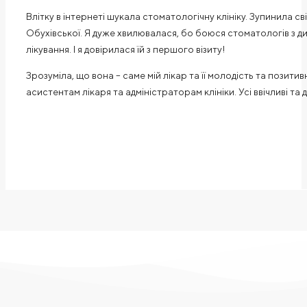
Влітку в інтернеті шукала стоматологічну клініку. Зупинила с
Обухівської. Я дуже хвилювалася, бо боюся стоматологів з ди
лікування. І я довірилася їй з першого візиту!
Зрозуміла, що вона – саме мій лікар та її молодість та позит
асистентам лікаря та адміністраторам клініки. Усі ввічливі та