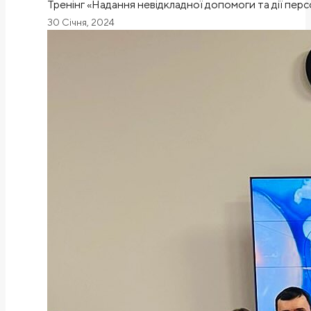
Тренінг «Надання невідкладної допомоги та дії пер
30 Січня, 2024