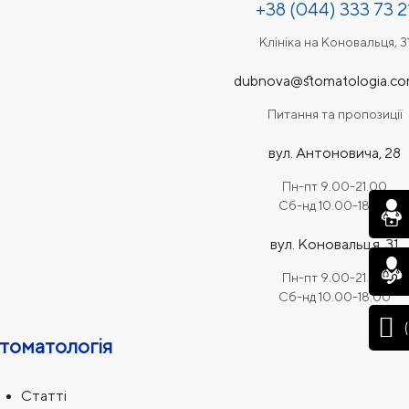
+38 (044) 333 73 2
Клініка на Коновальця, 3
dubnova@stomatologia.co
Питання та пропозиції
вул. Антоновича, 28
Пн-пт 9.00-21.00
Сб-нд 10.00-18.00
вул. Коновальця, 31
Пн-пт 9.00-21.00
Сб-нд 10.00-18.00
томатологія
Статті