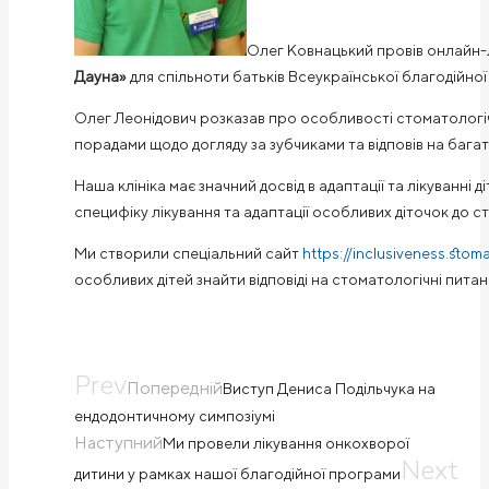
Олег Ковнацький провів онлайн-
Дауна»
для спільноти батьків
Всеукраїнської благодійної
Олег Леонідович розказав про особливості стоматологіч
порадами щодо догляду за зубчиками та відповів на бага
Наша клініка має значний досвід в адаптації та лікуванні д
специфіку лікування та адаптації особливих діточок до 
Ми створили спеціальний сайт
https://inclusiveness.stom
особливих дітей знайти відповіді на стоматологічні питан
Prev
Попередній
Виступ Дениса Подільчука на
ендодонтичному симпозіумі
Наступний
Ми провели лікування онкохворої
Next
дитини у рамках нашої благодійної програми