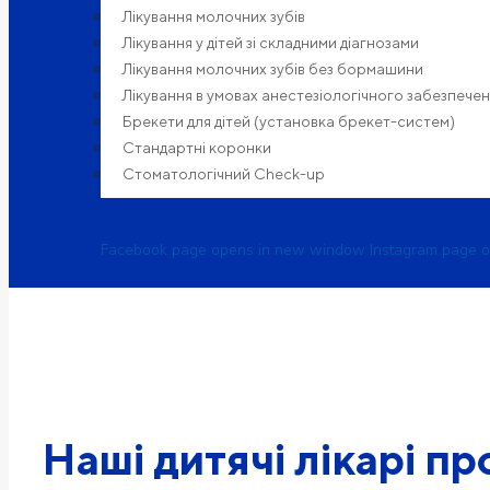
Лікування молочних зубів
Лікування у дітей зі складними діагнозами
Лікування молочних зубів без бормашини
Лікування в умовах анестезіологічного забезпече
Брекети для дітей (установка брекет-систем)
Cтандартні коронки
Стоматологiчний Check-up
Facebook page opens in new window
Instagram page 
Наші дитячі лікарі п