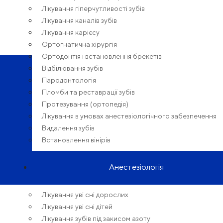
Лікування гіперчутливості зубів
Лікування каналів зубів
Лікування карієсу
Ортогнатична хірургія
Ортодонтія і встановлення брекетів
Відбілювання зубів
Пародонтологія
Пломби та реставрації зубів
Протезування (ортопедія)
Лікування в умовах анестезіологічного забезпечення
Видалення зубів
Встановлення вінірів
Анестезіологія
Лікування уві сні дорослих
Лікування уві сні дітей
Лікування зубів під закисом азоту