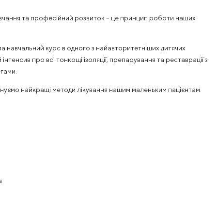
вчання та професійний розвиток – це принцип роботи наших
а навчальний курс в одного з найавторитетніших дитячих
тенсив про всі тонкощі ізоляції, препарування та реставрації з
гами.
нуємо найкращі методи лікування нашим маленьким пацієнтам.
а