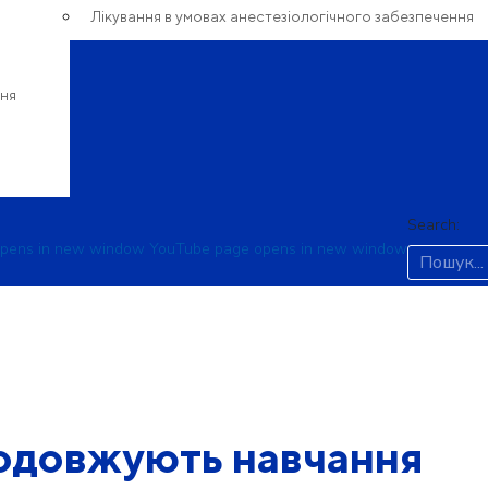
Лікування в умовах анестезіологічного забезпечення
ння
Search:
opens in new window
YouTube page opens in new window
родовжують навчання