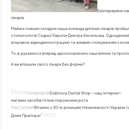
Безперервне на
лікарів.
Майже повним складом наша команда дитячих лікарів пройшл
стоматологів Східної Європи Дмитра Кисельова. Одноденний ін
яскравою відеодемонстрацією та жвавим спілкуванням з коле
То ж рухаємося вперед, вдосконалюємо наші вміння та пропо
А ви впізнали свого лікаря без форми?
Prev
Попередній
Dubnova Dental Shop – наш інтернет-
магазин засобів гігієни порожнини рота
Наступний
Вітаємо з 30-ю річницею Незалежності України т
Next
Днем Прапора!