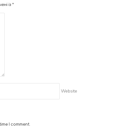
чені із
*
Website
 time I comment.