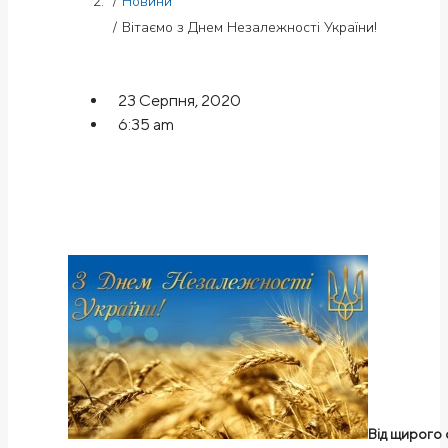
Новини
Вітаємо з Днем Незалежності України!
23 Серпня, 2020
6:35 am
Від щирого 