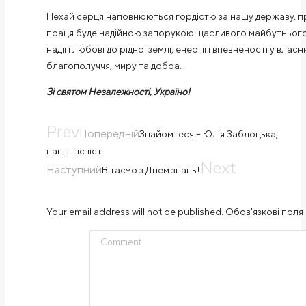
Нехай серця наповнюються гордістю за нашу державу, пра
праця буде надійною запорукою щасливого майбутнього!
надії і любові до рідної землі, енергії і впевненості у вла
благополуччя, миру та добра.
Зі святом Незалежності, Україно!
Prev
Попередній
Знайомтеся – Юлія Заблоцька,
наш гігієніст
Next
Наступний
Вітаємо з Днем знань!
Your email address will not be published. Обов'язкові поля 