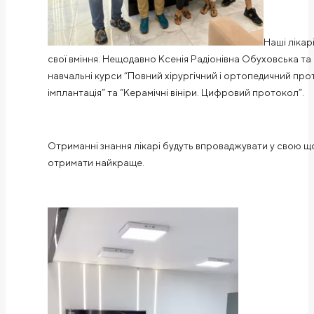
Наші ліка
свої вміння. Нещодавно Ксенія
Радіонівна
Обуховська та 
навчальні курси “Повний хірургічний і ортопедичний про
імплантація” та “Керамічні
вініри
. Цифровий протокол”.
Отриманні знання лікарі будуть впроваджувати у свою щ
отримати найкраще.