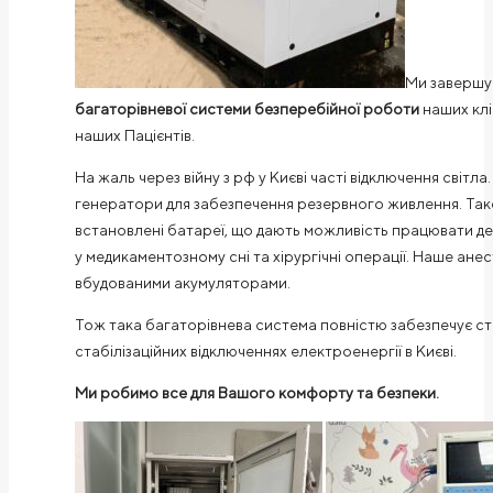
Ми завершу
багаторівневої системи безперебійної роботи
наших клі
наших Пацієнтів.
На жаль через війну з рф у Києві часті відключення світла
генератори для забезпечення резервного живлення. Тако
встановлені батареї, що дають можливість працювати дек
у медикаментозному сні та хірургічні операції. Наше ан
вбудованими акумуляторами.
Тож така багаторівнева система повністю забезпечує ста
стабілізаційних відключеннях електроенергії в Києві.
Ми робимо все для Вашого комфорту та безпеки.