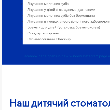
Лікування молочних зубів
Лікування у дітей зі складними діагнозами
Лікування молочних зубів без бормашини
Лікування в умовах анестезіологічного забезпечен
Брекети для дітей (установка брекет-систем)
Cтандартні коронки
Стоматологiчний Check-up
Facebook page opens in new window
Instagram page 
Наш дитячий стоматол