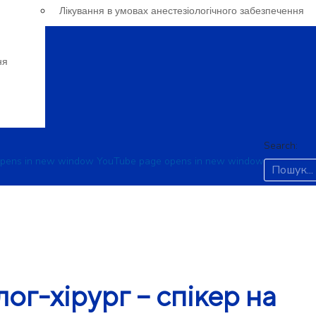
Лікування в умовах анестезіологічного забезпечення
ня
Search:
opens in new window
YouTube page opens in new window
ог-хірург – спікер на