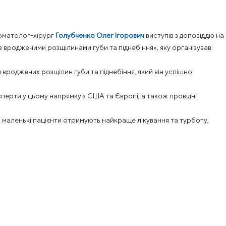
оматолог-хірург
Голубченко Олег Ігорович
виступів з доповіддю на
з вродженими розщілинами губи та піднебіння», яку організував
 вроджених розщілин губи та піднебіння, який він успішно
сперти у цьому напрямку з США та Європі, а також провідні
ші маленькі пацієнти отримують найкраще лікування та турботу.