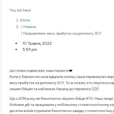
You are here:
Home
Новини
Направляємо весь прибуток на допомогу ЗСУ
10 Травня, 2022
5:59 pm
Це слова подяки вам, наші пацієнти❤️
Коли у березні ми знов відкрили клініку, наше керівництво в
весь прибуток на допомогу ЗСУ. То ж кожен, хто лікується за
нашим бійцям та наближає Україну до перемоги 🇺🇦
Ще з 2014 року ми безоплатно лікуємо бійців АТО. Наші лікарі
бойових дій та працювали у мобільному стоматологічному каб
десятки воїнів отримали безоплатно швидку стоматологічну 