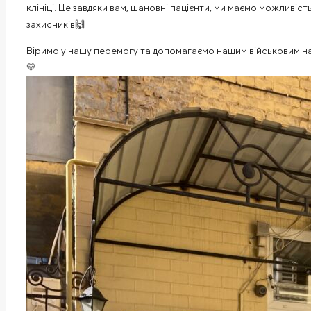
клініці. Це завдяки вам, шановні пацієнти, ми маємо можливіст
захисників🙌
Віримо у нашу перемогу та допомагаємо нашим військовим н
💛