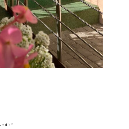
е
чені із
*