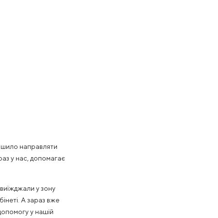
ирішило направляти
раз у нас, допомагає
 виїжджали у зону
інеті. А зараз вже
допомогу у нашій