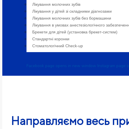
Лікування молочних зубів
Лікування у дітей зі складними діагнозами
Лікування молочних зубів без бормашини
Лікування в умовах анестезіологічного забезпечен
Брекети для дітей (установка брекет-систем)
Cтандартні коронки
Стоматологiчний Check-up
Facebook page opens in new window
Instagram page 
Направляємо весь пр