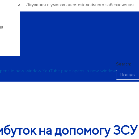
Лікування в умовах анестезіологічного забезпечення
ня
Search:
opens in new window
YouTube page opens in new window
ибуток на допомогу ЗСУ