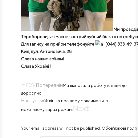
Ми проводим
Тероборони, які мають гострий зубний біль та потребую
Для запису на прийом телефонуйте
(044) 333-49-37
Київ, вул. Антоновича, 28
Слава нашим воїнам!
Слава Україні !
Prev
Попередній
Ми відновили роботу клініки для
дорослих
Наступний
Клініка працює у максимально
Next
можливому зараз режимі
Your email address will not be published. Обов'язкові поля 