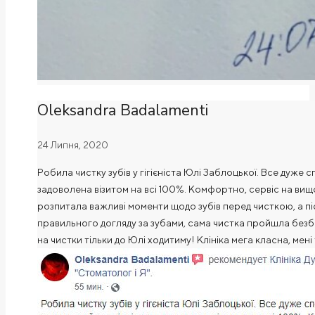
Oleksandra Badalamenti
24 Липня, 2020
Робила чистку зубів у гігієніста Юлі Заблоцької. Все дуже
задоволена візитом на всі 100%. Комфортно, сервіс на вищо
розпитала важливі моменти щодо зубів перед чисткою, а піс
правильного догляду за зубами, сама чистка пройшла безбо
на чистки тільки до Юлі ходитиму! Клініка мега класна, мен