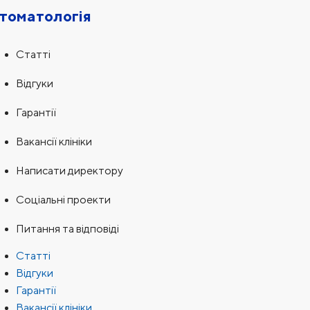
томатологія
Статті
Відгуки
Гарантії
Вакансії клініки
Написати директору
Соціальні проекти
Питання та відповіді
Статті
Відгуки
Гарантії
Вакансії клініки