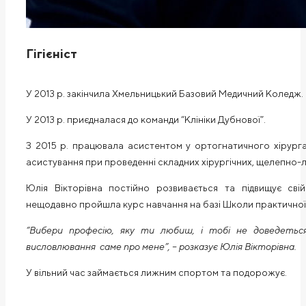
Гігієніст
У 2013 р. закінчила Хмельницький Базовий Медичний Коледж. 
У 2013 р. приєдналася до команди “Клініки Дубнової”.
З 2015 р. працювала асистентом у ортогнатичного хірург
асистування при проведенні складних хірургічних, щелепно-л
Юлія Вікторівна постійно розвивається та підвищує свій 
нещодавно пройшла курс навчання на базі Школи практичної 
“Вибери професію, яку ти любиш, і тобі не доведеть
висловлювання саме про мене”, – розказує Юлія Вікторівна.
У вільний час займається лижним спортом та подорожує.