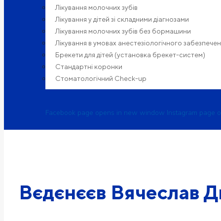
Лікування молочних зубів
Лікування у дітей зі складними діагнозами
Лікування молочних зубів без бормашини
Лікування в умовах анестезіологічного забезпече
Брекети для дітей (установка брекет-систем)
Cтандартні коронки
Стоматологiчний Check-up
Facebook page opens in new window
Instagram page 
Вєдєнєєв Вячеслав 