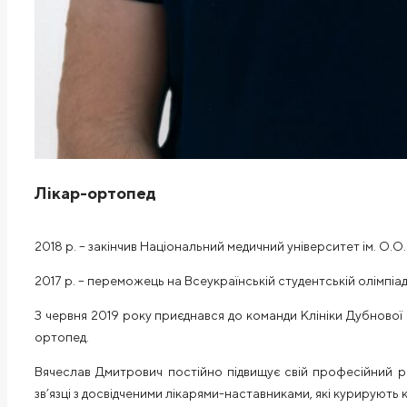
Лікар-ортопед
2018 р. – закінчив Національний медичний університет ім. О.О
2017 р. – переможець на Всеукраїнській студентській олімпіаді
З червня 2019 року приєднався до команди Клініки Дубнової в
ортопед.
Вячеслав Дмитрович постійно підвищує свій професійний рів
зв’язці з досвідченими лікарями-наставниками, які курирують