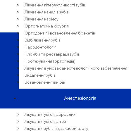
Лікування гіперчутливості зубів
Лікування каналів зубів
Лікування карієсу
Ортогнатична хірургія
Ортодонтія і встановлення брекетів
Відбілювання зубів
Пародонтологія
Пломби та реставрації зубів
Протезування (ортопедія)
Лікування в умовах анестезіологічного забезпечення
Видалення зубів
Встановлення вінірів
Анестезіологія
Лікування уві сні дорослих
Лікування уві сні дітей
Лікування зубів під закисом азоту