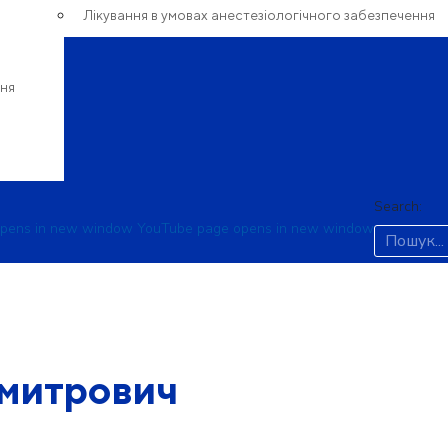
Лікування в умовах анестезіологічного забезпечення
ння
Search:
opens in new window
YouTube page opens in new window
Дмитрович