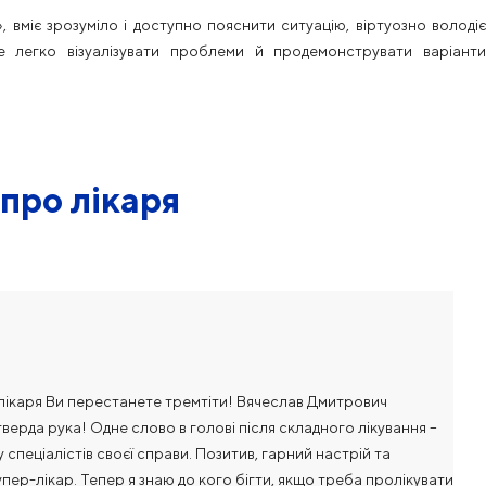
 вміє зрозуміло і доступно пояснити ситуацію, віртуозно володіє
е легко візуалізувати проблеми й продемонструвати варіанти
 про лікаря
ого лікаря Ви перестанете тремтіти! Вячеслав Дмитрович
тверда рука! Одне слово в голові після складного лікування –
у спеціалістів своєї справи. Позитив, гарний настрій та
упер-лікар. Тепер я знаю до кого бігти, якщо треба пролікувати