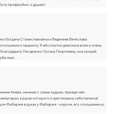
боту професійно і з душею!
нко Богдана Станиславовича и Веденеев Вячеслава
отношение к пациенту. Я абсолютно довольна всем и очень
поблагодарить Писаренко Оксану Георгиевну, она лучший
 зубы еще…
иники Киева, начиная с самых худших, прежде чем
нимал врач, в руках которого я чувствовала себя папиной
йцом Фаберже в руках у Фаберже – короче, его отношение ко