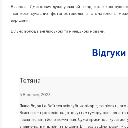
Вячеслав Дмитрович дуже уважний лікар, з «легкою рукою»,
технікою сучасних фотопротоколів в стоматології, мож
вирішення.
Вільно володіє англійською та німецькою мовами.
Відгуки
Тетяна
6 Вересня, 2023
Якщо Ви, як і я, боїтеся всіх зубних лікарів, то після ць
Вєдєнєєв – професіонал, з почуттям гумору, впевнена та 
чарівник і він, і його помічниця. Дуже приємно лікуватися 
впевненість у прийнятті рішень. В’ячеслав Дмитрович – с