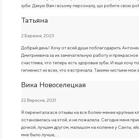
зуби. Дякую Вам і всьому персоналу, що робите свою ро
Татьяна
2 Березня, 2023
Добрый день! Хочу от всей души поблагодарить Антоне
Дмитриевича за их замечательную работу и прекрасное 
счастлива, что теперь есть здоровые зубы. И еще хочу 
гигиенист из всех, что я встречала. Такими чистыми мои
Вика Новоселецкая
22 Вересня, 2021
Я перечитала все отзывы на все более-менее крупные кл
остановилась на этой, и не пожалела. Сегодня меня при
дочкой, лучшим другом, малышом на коленке у Санты, я
мне было лучше,…