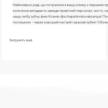
Неймовірно раді, що потрапили в вашу клініку з першими пр
коли вони випадають завжди привітний персонал, чисто, о
нашу любу зубну фею Ксенію @schepetinnikovakseniya! Пос
посмішкою – через хороший настрій і красиві зубки! Обо
Загрузить ещё