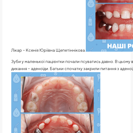
Лікар – Ксенія Юріївна Щепетіннікова.
Зуби у маленької пацієнтки почали псуватись давно. В цьому
дихання – аденоїди. Батьки спочатку закрили питання з аденої