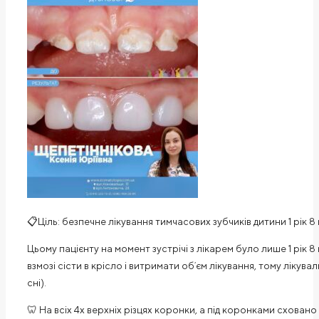
📋Ціль: безпечне лікування тимчасових зубчиків дитини 1 рік 8
Цьому пацієнту на момент зустрічі з лікарем було лише 1 рік 8
взмозі сісти в крісло і витримати обʼєм лікування, тому лікув
сні).
🦷 На всіх 4х верхніх різцях коронки, а під коронками сховано