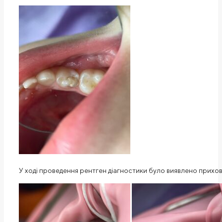
У ході проведення рентген діагностики було виявлено прихован