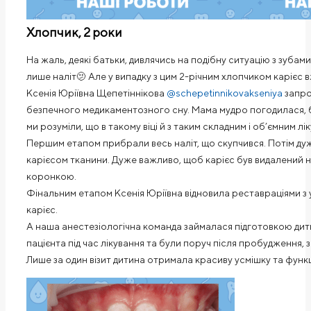
Хлопчик, 2 роки
На жаль, деякі батьки, дивлячись на подібну ситуацію з зуба
лише наліт🫤 Але у випадку з цим 2-річним хлопчиком карієс в
Ксенія Юріївна Щепетіннікова
@schepetinnikovakseniya
запро
безпечного медикаментозного сну. Мама мудро погодилася, б
ми розуміли, що в такому віці й з таким складним і об’ємним л
Першим етапом прибрали весь наліт, що скупчився. Потім дуж
карієсом тканини. Дуже важливо, щоб карієс був видалений на
коронкою.⠀
Фінальним етапом Ксенія Юріївна відновила реставраціями з у
карієс.⠀
А наша анестезіологічна команда займалася підготовкою ди
пацієнта під час лікування та були поруч після пробудження,
Лише за один візит дитина отримала красиву усмішку та функці