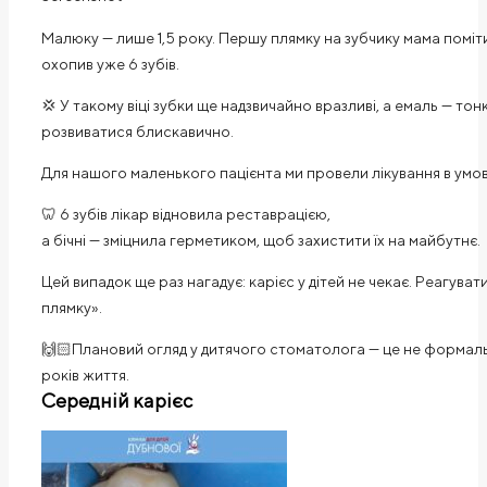
Малюку — лише 1,5 року. Першу плямку на зубчику мама поміти
охопив уже 6 зубів.
💢 У такому віці зубки ще надзвичайно вразливі, а емаль — тон
розвиватися блискавично.
Для нашого маленького пацієнта ми провели лікування в умов
🦷 6 зубів лікар відновила реставрацією,
а бічні — зміцнила герметиком, щоб захистити їх на майбутнє.
Цей випадок ще раз нагадує: карієс у дітей не чекає. Реагува
плямку».
🙌🏻Плановий огляд у дитячого стоматолога — це не формальн
років життя.
Середній карієс