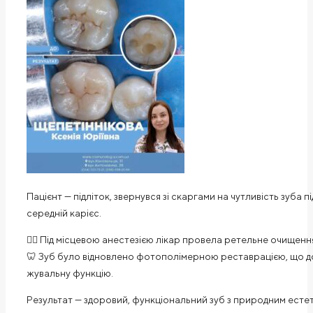
Пацієнт — підліток, звернувся зі скаргами на чутливість зуба п
середній карієс.
👩‍⚕️ Під місцевою анестезією лікар провела ретельне очищен
🦷 Зуб було відновлено фотополімерною реставрацією, що доз
жувальну функцію.
Результат — здоровий, функціональний зуб з природним естет