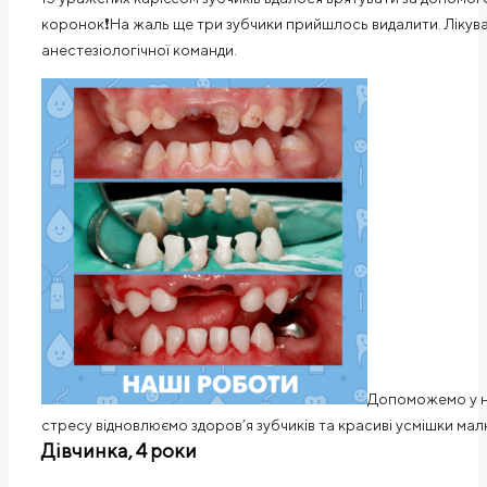
коронок❗️На жаль ще три зубчики прийшлось видалити. Лікув
анестезіологічної команди.
Допоможемо у на
стресу відновлюємо здоров’я зубчиків та красиві усмішки мал
Дівчинка, 4 роки