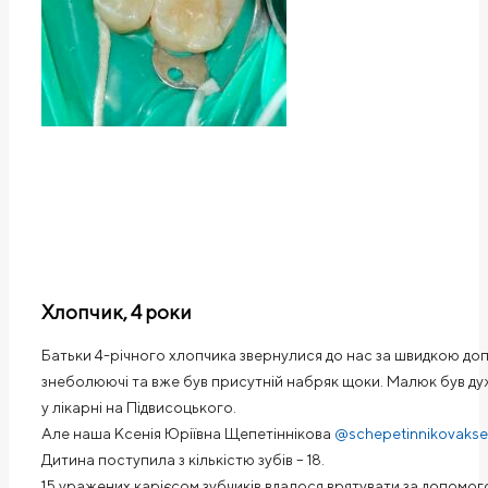
Хлопчик, 4 роки
Батьки 4-річного хлопчика звернулися до нас за швидкою допо
знеболюючі та вже був присутній набряк щоки. Малюк був ду
у лікарні на Підвисоцького.
Але наша Ксенія Юріївна Щепетіннікова
@schepetinnikovakse
Дитина поступила з кількістю зубів – 18.
15 уражених карієсом зубчиків вдалося врятувати за допомо