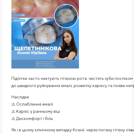
Підлітки часто нехтують гігієною рота: чистять зуби поспіхо
до швидкого руйнування емалі, розвитку карієсу та появи неп
Наслідки
⚠️ Ослаблення емалі
⚠️ Карієс у ранньому віці
⚠️ Дискомфорт і біль
Як і в цьому клінічному випадку Ксенії: через погану гігієну зʼ