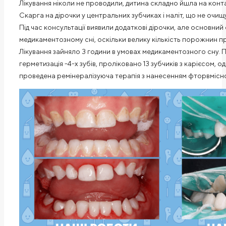
Лікування ніколи не проводили, дитина складно йшла на конта
Скарга на дірочки у центральних зубчиках і наліт, що не очищ
Під час консультації виявили додаткові дірочки, але основний 
медикаментозному сні, оскільки велику кількість порожнин пр
Лікування зайняло 3 години в умовах медикаментозного сну. 
герметизація -4-х зубів, проліковано 13 зубчиків з карієсом,
проведена ремінералізуюча терапія з нанесенням фторвмісног