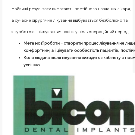
Найвищі результати вимагають постійного навчання лікаря,
а сучасне хірургічне лікування відбувається безболісно та
з турботою і піклуванням навіть у післяопераційний період
.
Мета моєї роботи –
створити процес лікування
не лише
комфортним
, а і цінувати особистість пацієнтів
, постій
Коли
людина
після лікування
виходить з кабінету
і
з посм
успішно
.