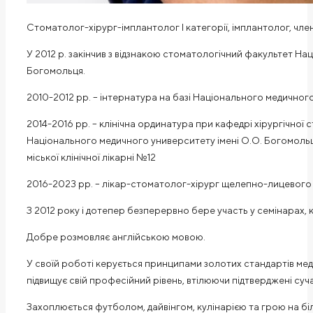
Cтоматолог-хірург-імплантолог І категорії, імплантолог, член
У 201
2
р. закінчив з відзнакою стоматологічний факультет
Нац
Богомольця.
2010-2012 рр. – інтернатура на базі
Національного медичного
2014-2016 рр. – клінічна ординатура при кафедрі хірургічної 
Національного медичного университету імені О.О. Богомоль
міської клінічної лікарні №12
2016-2023 рр. –
лікар-стоматолог-хірург
щелепно-лицевого ві
З 201
2
року і дотепер безперервно бере участь у семінарах, 
Добре розмовляє англійською мовою.
У своїй роботі керується принципами золотих стандартів
мед
підвищує свій професійний рівень, втілюючи
підтверджені суча
З
ахоплюється
футболом
, дайвінгом
,
кулінарією
та грою на біл